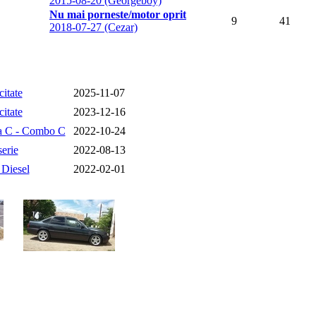
2015-08-20 (Georgeboy)
Nu mai porneste/motor oprit
9
41
2018-07-27 (Cezar)
citate
2025-11-07
citate
2023-12-16
a C - Combo C
2022-10-24
erie
2022-08-13
 Diesel
2022-02-01