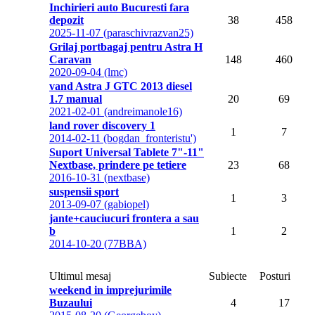
Inchirieri auto Bucuresti fara
depozit
38
458
2025-11-07 (paraschivrazvan25)
Grilaj portbagaj pentru Astra H
Caravan
148
460
2020-09-04 (lmc)
vand Astra J GTC 2013 diesel
1.7 manual
20
69
2021-02-01 (andreimanole16)
land rover discovery 1
1
7
2014-02-11 (bogdan_fronteristu')
Suport Universal Tablete 7"-11"
Nextbase, prindere pe tetiere
23
68
2016-10-31 (nextbase)
suspensii sport
1
3
2013-09-07 (gabiopel)
jante+cauciucuri frontera a sau
b
1
2
2014-10-20 (77BBA)
Ultimul mesaj
Subiecte
Posturi
weekend in imprejurimile
Buzaului
4
17