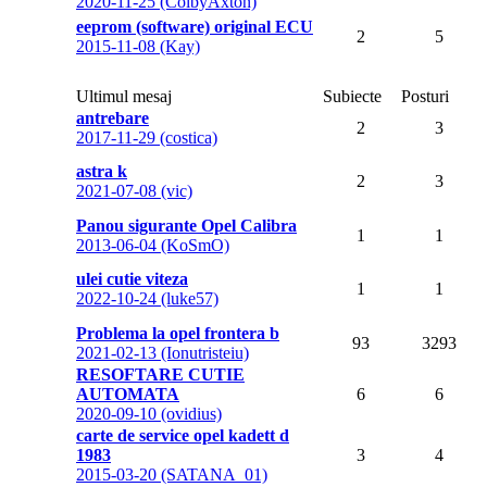
2020-11-25 (ColbyAxton)
eeprom (software) original ECU
2
5
2015-11-08 (Kay)
Ultimul mesaj
Subiecte
Posturi
antrebare
2
3
2017-11-29 (costica)
astra k
2
3
2021-07-08 (vic)
Panou sigurante Opel Calibra
1
1
2013-06-04 (KoSmO)
ulei cutie viteza
1
1
2022-10-24 (luke57)
Problema la opel frontera b
93
3293
2021-02-13 (Ionutristeiu)
RESOFTARE CUTIE
AUTOMATA
6
6
2020-09-10 (ovidius)
carte de service opel kadett d
1983
3
4
2015-03-20 (SATANA_01)