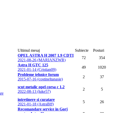
Ultimul mesaj
Subiecte
Posturi
OPEL ASTRA H 2007 1.9 CDTI
72
354
2021-08-26 (MARIANZWR)
Astra H GTC 125
49
1020
2021-01-14 (Cristian09)
Probleme tehnice forum
2
37
2015-07-16 (costineltanasie)
scut metalic opel corsa c 1.2
2
5
2022-08-13 (luke57)
are
intretinere si curatare
5
26
2021-01-18 (AstraBff)
Recomandare service in Gorj