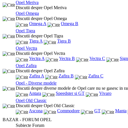
Opel Meriva
Discutii despre Opel Meriva
Opel Omega
Discutii despre Opel Omega
Omega A
Omega B
Opel Tigra
Discutii despre Opel Tigra
Tigra A
Tigra B
Opel Vectra
Discutii despre Opel Vectra
Vectra A
Vectra B
Vectra C
Sig
Opel Zafira
Discutii despre Opel Zafira
Zafira A
Zafira B
Zafira C
Opel - Diverse modele
Discutii despre diverse modele de Opel care nu se gasesc in ra
Antara
Speedster si GT
Vivaro
Opel Old Classic
Discutii despre Opel Old Classic
Ascona
Commodore
GT
Manta
BAZAR - FORUM OPEL
Subiecte Forum