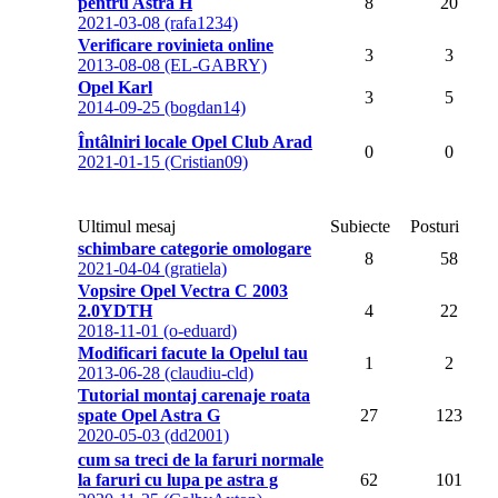
pentru Astra H
8
20
2021-03-08 (rafa1234)
Verificare rovinieta online
3
3
2013-08-08 (EL-GABRY)
Opel Karl
3
5
2014-09-25 (bogdan14)
Întâlniri locale Opel Club Arad
0
0
2021-01-15 (Cristian09)
Ultimul mesaj
Subiecte
Posturi
schimbare categorie omologare
8
58
2021-04-04 (gratiela)
Vopsire Opel Vectra C 2003
2.0YDTH
4
22
2018-11-01 (o-eduard)
Modificari facute la Opelul tau
1
2
2013-06-28 (claudiu-cld)
Tutorial montaj carenaje roata
spate Opel Astra G
27
123
2020-05-03 (dd2001)
cum sa treci de la faruri normale
la faruri cu lupa pe astra g
62
101