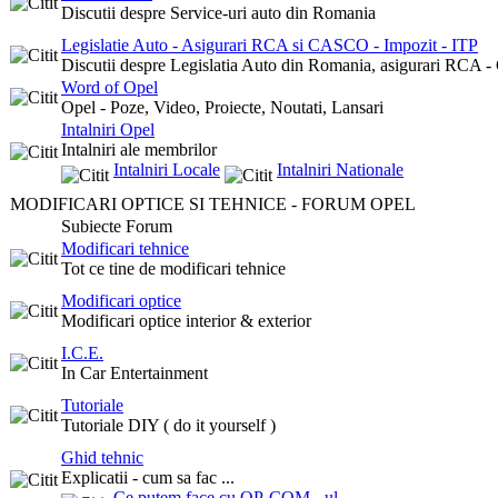
Discutii despre Service-uri auto din Romania
Legislatie Auto - Asigurari RCA si CASCO - Impozit - ITP
Discutii despre Legislatia Auto din Romania, asigurari RCA -
Word of Opel
Opel - Poze, Video, Proiecte, Noutati, Lansari
Intalniri Opel
Intalniri ale membrilor
Intalniri Locale
Intalniri Nationale
MODIFICARI OPTICE SI TEHNICE - FORUM OPEL
Subiecte Forum
Modificari tehnice
Tot ce tine de modificari tehnice
Modificari optice
Modificari optice interior & exterior
I.C.E.
In Car Entertainment
Tutoriale
Tutoriale DIY ( do it yourself )
Ghid tehnic
Explicatii - cum sa fac ...
Ce putem face cu OP-COM - ul