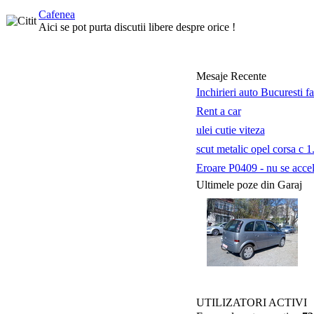
Cafenea
Aici se pot purta discutii libere despre orice !
Mesaje Recente
Inchirieri auto Bucuresti f
Rent a car
ulei cutie viteza
scut metalic opel corsa c 1
Eroare P0409 - nu se accele
Ultimele poze din Garaj
UTILIZATORI ACTIVI