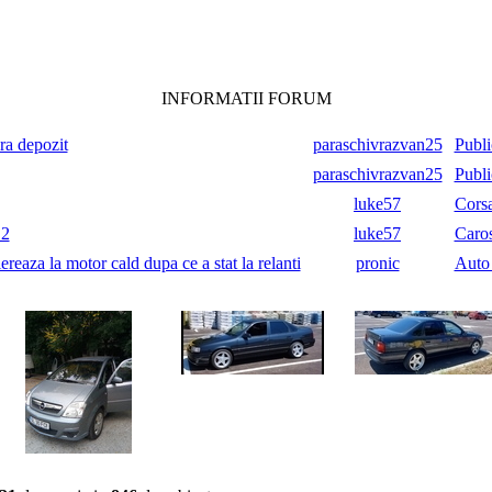
INFORMATII FORUM
ara depozit
paraschivrazvan25
Publi
paraschivrazvan25
Publi
luke57
Cors
.2
luke57
Caros
reaza la motor cald dupa ce a stat la relanti
pronic
Auto