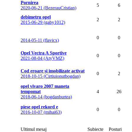
Pornirea
5
6
2020-06-21 (BezerauCristian)
debimetru opel
2
2
2015-06-29 (gaby1012)
0
0
2014-05-11 (flavicx)
Opel Vectra A Sportive
0
0
2021-08-04 (AtyVMZ)
Cod eroare și imobilizate activat
0
2
2018-10-15 (Cirtiuionutbogdan)
opel vivaro 2007 maneta
tempomat
4
26
2018-06-14 (bogdanburtea)
piese opel rekord e
0
0
2016-10-07 (mihai63)
Ultimul mesaj
Subiecte
Posturi