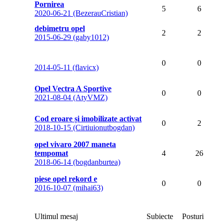
Pornirea
5
6
2020-06-21 (BezerauCristian)
debimetru opel
2
2
2015-06-29 (gaby1012)
0
0
2014-05-11 (flavicx)
Opel Vectra A Sportive
0
0
2021-08-04 (AtyVMZ)
Cod eroare și imobilizate activat
0
2
2018-10-15 (Cirtiuionutbogdan)
opel vivaro 2007 maneta
tempomat
4
26
2018-06-14 (bogdanburtea)
piese opel rekord e
0
0
2016-10-07 (mihai63)
Ultimul mesaj
Subiecte
Posturi