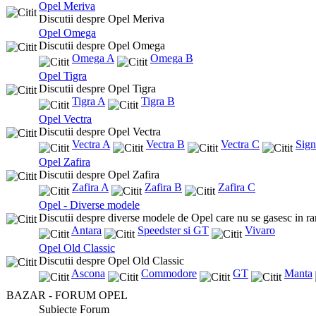
Opel Meriva
Discutii despre Opel Meriva
Opel Omega
Discutii despre Opel Omega
Omega A
Omega B
Opel Tigra
Discutii despre Opel Tigra
Tigra A
Tigra B
Opel Vectra
Discutii despre Opel Vectra
Vectra A
Vectra B
Vectra C
Sig
Opel Zafira
Discutii despre Opel Zafira
Zafira A
Zafira B
Zafira C
Opel - Diverse modele
Discutii despre diverse modele de Opel care nu se gasesc in ra
Antara
Speedster si GT
Vivaro
Opel Old Classic
Discutii despre Opel Old Classic
Ascona
Commodore
GT
Manta
BAZAR - FORUM OPEL
Subiecte Forum