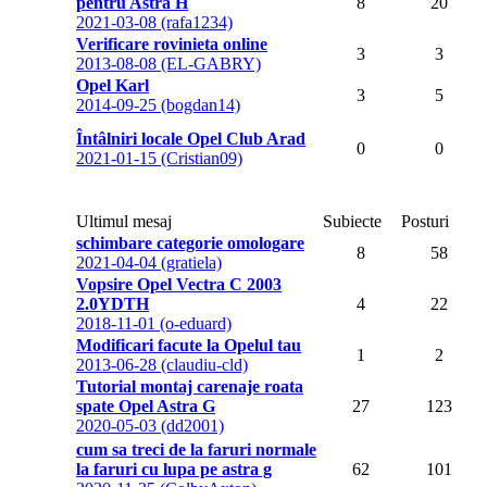
pentru Astra H
8
20
2021-03-08 (rafa1234)
Verificare rovinieta online
3
3
2013-08-08 (EL-GABRY)
Opel Karl
3
5
2014-09-25 (bogdan14)
Întâlniri locale Opel Club Arad
0
0
2021-01-15 (Cristian09)
Ultimul mesaj
Subiecte
Posturi
schimbare categorie omologare
8
58
2021-04-04 (gratiela)
Vopsire Opel Vectra C 2003
2.0YDTH
4
22
2018-11-01 (o-eduard)
Modificari facute la Opelul tau
1
2
2013-06-28 (claudiu-cld)
Tutorial montaj carenaje roata
spate Opel Astra G
27
123
2020-05-03 (dd2001)
cum sa treci de la faruri normale
la faruri cu lupa pe astra g
62
101