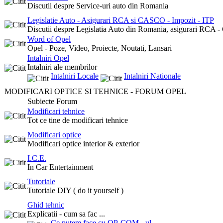
Discutii despre Service-uri auto din Romania
Legislatie Auto - Asigurari RCA si CASCO - Impozit - ITP
Discutii despre Legislatia Auto din Romania, asigurari RCA -
Word of Opel
Opel - Poze, Video, Proiecte, Noutati, Lansari
Intalniri Opel
Intalniri ale membrilor
Intalniri Locale
Intalniri Nationale
MODIFICARI OPTICE SI TEHNICE - FORUM OPEL
Subiecte Forum
Modificari tehnice
Tot ce tine de modificari tehnice
Modificari optice
Modificari optice interior & exterior
I.C.E.
In Car Entertainment
Tutoriale
Tutoriale DIY ( do it yourself )
Ghid tehnic
Explicatii - cum sa fac ...
Ce putem face cu OP-COM - ul