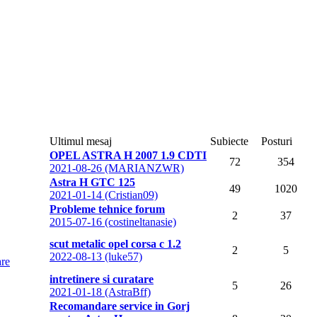
Ultimul mesaj
Subiecte
Posturi
OPEL ASTRA H 2007 1.9 CDTI
72
354
2021-08-26 (MARIANZWR)
Astra H GTC 125
49
1020
2021-01-14 (Cristian09)
Probleme tehnice forum
2
37
2015-07-16 (costineltanasie)
scut metalic opel corsa c 1.2
2
5
2022-08-13 (luke57)
are
intretinere si curatare
5
26
2021-01-18 (AstraBff)
Recomandare service in Gorj