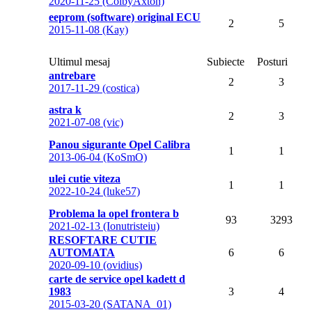
2020-11-25 (ColbyAxton)
eeprom (software) original ECU
2
5
2015-11-08 (Kay)
Ultimul mesaj
Subiecte
Posturi
antrebare
2
3
2017-11-29 (costica)
astra k
2
3
2021-07-08 (vic)
Panou sigurante Opel Calibra
1
1
2013-06-04 (KoSmO)
ulei cutie viteza
1
1
2022-10-24 (luke57)
Problema la opel frontera b
93
3293
2021-02-13 (Ionutristeiu)
RESOFTARE CUTIE
AUTOMATA
6
6
2020-09-10 (ovidius)
carte de service opel kadett d
1983
3
4
2015-03-20 (SATANA_01)