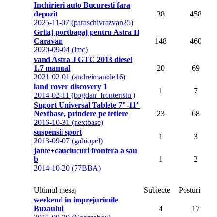
Inchirieri auto Bucuresti fara
depozit
38
458
2025-11-07 (paraschivrazvan25)
Grilaj portbagaj pentru Astra H
Caravan
148
460
2020-09-04 (lmc)
vand Astra J GTC 2013 diesel
1.7 manual
20
69
2021-02-01 (andreimanole16)
land rover discovery 1
1
7
2014-02-11 (bogdan_fronteristu')
Suport Universal Tablete 7"-11"
Nextbase, prindere pe tetiere
23
68
2016-10-31 (nextbase)
suspensii sport
1
3
2013-09-07 (gabiopel)
jante+cauciucuri frontera a sau
b
1
2
2014-10-20 (77BBA)
Ultimul mesaj
Subiecte
Posturi
weekend in imprejurimile
Buzaului
4
17